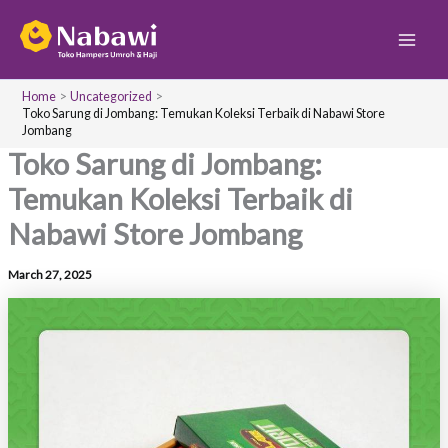
S
Skip
Main
e
to
a
Men
content
r
c
Home
Uncategorized
h
Toko Sarung di Jombang: Temukan Koleksi Terbaik di Nabawi Store
Jombang
Toko Sarung di Jombang:
Temukan Koleksi Terbaik di
Nabawi Store Jombang
March 27, 2025