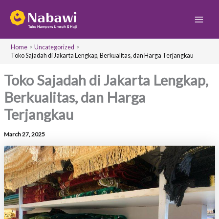
S
Skip
Main
e
to
a
Men
content
r
c
Home
Uncategorized
h
Toko Sajadah di Jakarta Lengkap, Berkualitas, dan Harga Terjangkau
Toko Sajadah di Jakarta Lengkap,
Berkualitas, dan Harga
Terjangkau
March 27, 2025