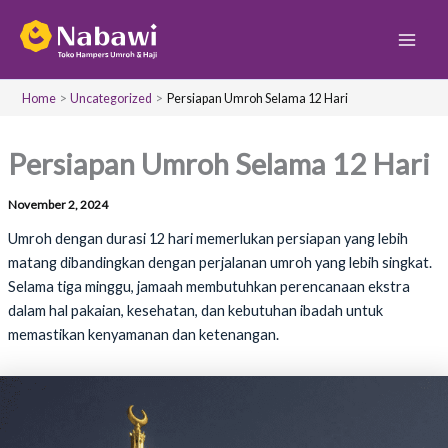
S
Skip
Main
e
to
a
Men
content
r
c
Home
Uncategorized
Persiapan Umroh Selama 12 Hari
h
Persiapan Umroh Selama 12 Hari
November 2, 2024
Umroh dengan durasi 12 hari memerlukan persiapan yang lebih
matang dibandingkan dengan perjalanan umroh yang lebih singkat.
Selama tiga minggu, jamaah membutuhkan perencanaan ekstra
dalam hal pakaian, kesehatan, dan kebutuhan ibadah untuk
memastikan kenyamanan dan ketenangan.