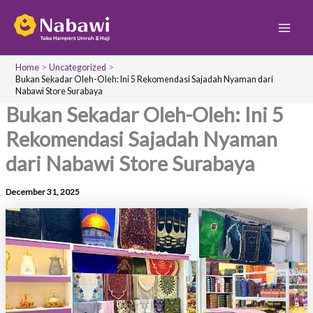
S
Skip
Main
e
to
a
Men
content
r
c
Home
Uncategorized
h
Bukan Sekadar Oleh-Oleh: Ini 5 Rekomendasi Sajadah Nyaman dari
Nabawi Store Surabaya
Bukan Sekadar Oleh-Oleh: Ini 5
Rekomendasi Sajadah Nyaman
dari Nabawi Store Surabaya
December 31, 2025