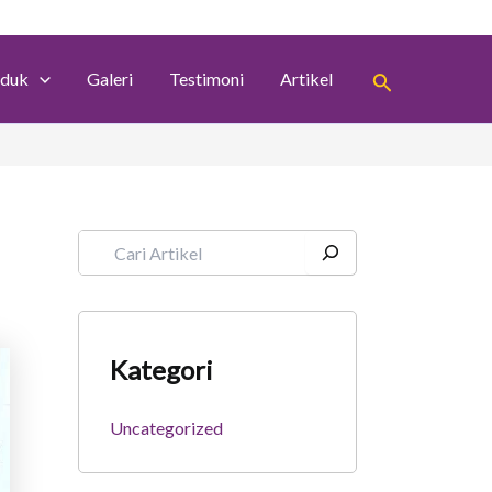
S
e
a
Search
r
duk
Galeri
Testimoni
Artikel
c
h
Kategori
Uncategorized