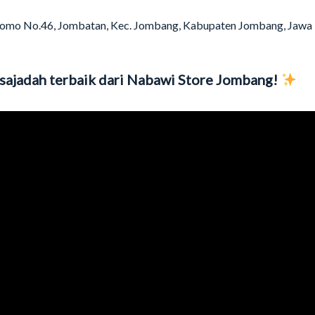
tomo No.46, Jombatan, Kec. Jombang, Kabupaten Jombang, Jawa
sajadah terbaik dari Nabawi Store Jombang!