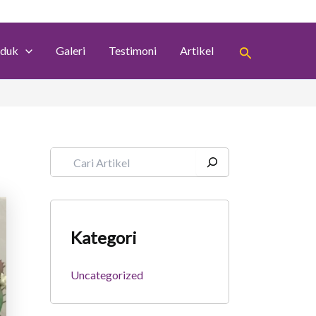
S
e
a
Search
r
duk
Galeri
Testimoni
Artikel
c
h
Kategori
Uncategorized