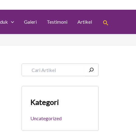
S
e
a
Search
r
duk
Galeri
Testimoni
Artikel
c
h
Kategori
Uncategorized