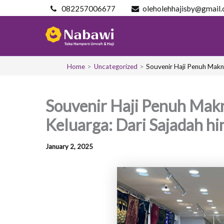
Skip
082257006677
oleholehhajisby@gmail
to
content
Home
Uncategorized
Souvenir Haji Penuh Makna
Souvenir Haji Penuh Makn
Keluarga: Dari Sajadah h
January 2, 2025