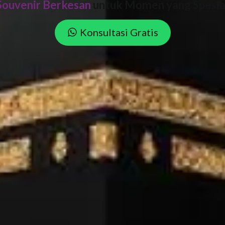
Souvenir Berkesan
untuk Momen yang Spesia
Konsultasi Gratis