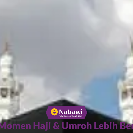
 Momen Haji & Umroh Lebih Be