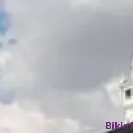
Bikin